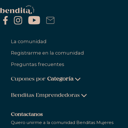
La comunidad
Registrarme en la comunidad
Preguntas frecuentes
Cupones por
Categoría
Belleza & Cuidado Personal
Benditas Emprendedoras
Ropa, Zapatos & Accesorios
Belleza & Cuidado Personal
Salud & Bienestar
Contactanos
Ropa, Zapatos & Accesorios
Quiero unirme a la comunidad Benditas Mujeres
Hogar